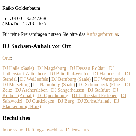
Raiko Goldenbaum
Tel.: 0160 – 92247268
( Mo-Do | 12-18 Uhr )
Für reine Preisanfragen nutzen Sie bitte das
Anfrageformular
.
DJ Sachsen-Anhalt vor Ort
Orte
:
DJ Halle (Saale)
|
DJ Magdeburg
|
DJ Dessau-Roßlau
|
DJ
Lutherstadt Wittenberg
|
DJ Bitterfeld-Wolfen
|
DJ Halberstadt
|
DJ
Stendal
|
DJ Weißenfels
|
DJ Bernburg (Saale)
|
DJ Wernigerode
|
DJ Merseburg
|
DJ Naumburg (Saale)
|
DJ Schönebeck (Elbe)
|
DJ
Zeitz
|
DJ Aschersleben
|
DJ Sangerhausen
|
DJ Staßfurt
|
DJ
Köthen (Anhalt)
|
DJ Quedlinburg
|
DJ Lutherstadt Eisleben
|
DJ
Salzwedel
|
DJ Gardelegen
|
DJ Burg
|
DJ Zerbst/Anhalt
|
DJ
Blankenburg (Harz)
Rechtliches
Impressum, Haftungsausschluss
,
Datenschutz