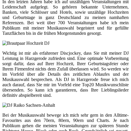
In den letzten Jahren habe ich auf unzähligen Veranstaltungen mit
Leidenschaft aufgelegt. So gehören bekannte Unternehmen,
Banken, viele Schlösser und Hotels, sowie unzählige Hochzeiten
und Geburtstage in ganz Deutschland zu meinen namhaften
Referenzen. Bei weit über 700 Veranstaltungen habe ich mein
Publikum mit meiner Musikauswahl begeistert und für gefüllte
Tanzflächen bis in die frühen Morgenstunden gesorgt.
Wichtig ist mir als erfahrener Discjockey, dass Sie mit meiner DJ
Leistung in Harzgerode zufrieden sind. Eine optimale Vorbereitung
sorgt dafür, dass auf Ihrer Hochzeit, Ihrer Geburtstagsfeier oder
Ihrem Firmenfest nichts dem Zufall überlassen wird. So werden wir
im Vorfeld über alle Details des zeitlichen Ablaufes und der
Musikauswahl besprechen. Als DJ in Harzgerode freue ich mich
auch darauf, dass Sie mir im Vorfeld eine Top20 Musikwunschliste
übersenden. So kann ich garantieren, dass Ihre Lieblingslieder
definitiv abspielbereit sind.
Bei der Musikauswahl bewege ich mich sehr gern in den Alltime-
Favourites aus den 70ern, 80ern, 90ern und Charts. Je nach
Publikum gehen die meisten Veranstaltungen zur späteren Stunde
Richtung House, Black oder auch Rock. Grundsätzlich sei gesagt,