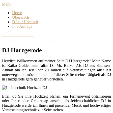
Skip
Menu
to
Home
content
Über mich
DJ zur Hochzeit
Ihre Anfrage
DJ Sachsen-Anhalt
Hochzeits- und Eventdiscjockey
DJ Harzgerode
Herzlich Willkommen auf meiner Seite DJ Harzgerode! Mein Name
ist Raiko Goldenbaum alias DJ Mr. Raiko. Als DJ aus Sachsen-
Anhalt bin ich seit über 20 Jahren auf Veranstaltungen aller Art
unterwegs und möchte Ihnen auf dieser Seite meine Tätigkeit als DJ
in Harzgerode gern genauer vorstellen.
Egal, ob Sie Ihre Hochzeit planen, ein Firmenevent organisieren
oder Ihr runder Geburtstag ansteht, als leidenschaftlicher DJ in
Harzgerode werde ich Ihnen mit passender Musik und hochwertiger
Veranstaltungstechnik zur Seite stehen.