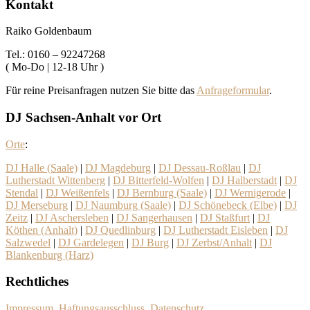
Kontakt
Raiko Goldenbaum
Tel.: 0160 – 92247268
( Mo-Do | 12-18 Uhr )
Für reine Preisanfragen nutzen Sie bitte das
Anfrageformular
.
DJ Sachsen-Anhalt vor Ort
Orte
:
DJ Halle (Saale)
|
DJ Magdeburg
|
DJ Dessau-Roßlau
|
DJ
Lutherstadt Wittenberg
|
DJ Bitterfeld-Wolfen
|
DJ Halberstadt
|
DJ
Stendal
|
DJ Weißenfels
|
DJ Bernburg (Saale)
|
DJ Wernigerode
|
DJ Merseburg
|
DJ Naumburg (Saale)
|
DJ Schönebeck (Elbe)
|
DJ
Zeitz
|
DJ Aschersleben
|
DJ Sangerhausen
|
DJ Staßfurt
|
DJ
Köthen (Anhalt)
|
DJ Quedlinburg
|
DJ Lutherstadt Eisleben
|
DJ
Salzwedel
|
DJ Gardelegen
|
DJ Burg
|
DJ Zerbst/Anhalt
|
DJ
Blankenburg (Harz)
Rechtliches
Impressum, Haftungsausschluss
,
Datenschutz