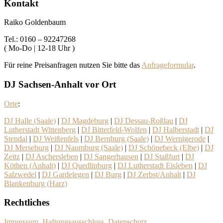
Kontakt
Raiko Goldenbaum
Tel.: 0160 – 92247268
( Mo-Do | 12-18 Uhr )
Für reine Preisanfragen nutzen Sie bitte das
Anfrageformular
.
DJ Sachsen-Anhalt vor Ort
Orte
:
DJ Halle (Saale)
|
DJ Magdeburg
|
DJ Dessau-Roßlau
|
DJ
Lutherstadt Wittenberg
|
DJ Bitterfeld-Wolfen
|
DJ Halberstadt
|
DJ
Stendal
|
DJ Weißenfels
|
DJ Bernburg (Saale)
|
DJ Wernigerode
|
DJ Merseburg
|
DJ Naumburg (Saale)
|
DJ Schönebeck (Elbe)
|
DJ
Zeitz
|
DJ Aschersleben
|
DJ Sangerhausen
|
DJ Staßfurt
|
DJ
Köthen (Anhalt)
|
DJ Quedlinburg
|
DJ Lutherstadt Eisleben
|
DJ
Salzwedel
|
DJ Gardelegen
|
DJ Burg
|
DJ Zerbst/Anhalt
|
DJ
Blankenburg (Harz)
Rechtliches
Impressum, Haftungsausschluss
,
Datenschutz