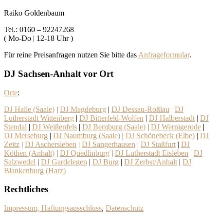
Raiko Goldenbaum
Tel.: 0160 – 92247268
( Mo-Do | 12-18 Uhr )
Für reine Preisanfragen nutzen Sie bitte das
Anfrageformular
.
DJ Sachsen-Anhalt vor Ort
Orte
:
DJ Halle (Saale)
|
DJ Magdeburg
|
DJ Dessau-Roßlau
|
DJ
Lutherstadt Wittenberg
|
DJ Bitterfeld-Wolfen
|
DJ Halberstadt
|
DJ
Stendal
|
DJ Weißenfels
|
DJ Bernburg (Saale)
|
DJ Wernigerode
|
DJ Merseburg
|
DJ Naumburg (Saale)
|
DJ Schönebeck (Elbe)
|
DJ
Zeitz
|
DJ Aschersleben
|
DJ Sangerhausen
|
DJ Staßfurt
|
DJ
Köthen (Anhalt)
|
DJ Quedlinburg
|
DJ Lutherstadt Eisleben
|
DJ
Salzwedel
|
DJ Gardelegen
|
DJ Burg
|
DJ Zerbst/Anhalt
|
DJ
Blankenburg (Harz)
Rechtliches
Impressum, Haftungsausschluss
,
Datenschutz