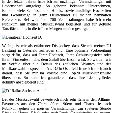
In den letzten Jahren habe ich auf unzähligen Veranstaltungen mit
Leidenschaft aufgelegt. So gehören bekannte Unternehmen,
Banken, viele Schlösser und Hotels, sowie unzählige Hochzeiten
und Geburtstage in ganz Deutschland zu meinen namhaften
Referenzen. Bei weit über 700 Veranstaltungen habe ich mein
Publikum mit meiner Musikauswahl begeistert und für gefüllte
Tanzflächen bis in die frühen Morgenstunden gesorgt.
Wichtig ist mir als erfahrener Discjockey, dass Sie mit meiner DJ
Leistung in Osterfeld zufrieden sind. Eine optimale Vorbereitung
sorgt dafür, dass auf Ihrer Hochzeit, Ihrer Geburtstagsfeier oder
Ihrem Firmenfest nichts dem Zufall überlassen wird. So werden wir
im Vorfeld über alle Details des zeitlichen Ablaufes und der
Musikauswahl besprechen. Als DJ in Osterfeld freue ich mich auch
darauf, dass Sie mir im Vorfeld eine Top20 Musikwunschliste
übersenden. So kann ich garantieren, dass Ihre Lieblingslieder
definitiv abspielbereit sind.
Bei der Musikauswahl bewege ich mich sehr gern in den Alltime-
Favourites aus den 70ern, 80ern, 90ern und Charts. Je nach
Publikum gehen die meisten Veranstaltungen zur späteren Stunde
Richtung House, Black oder auch Rock. Grundsätzlich sei gesagt,