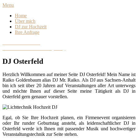
Skip
Menu
to
Home
content
Über mich
DJ zur Hochzeit
Ihre Anfrage
DJ Sachsen-Anhalt
Hochzeits- und Eventdiscjockey
DJ Osterfeld
Herzlich Willkommen auf meiner Seite DJ Osterfeld! Mein Name ist
Raiko Goldenbaum alias DJ Mr. Raiko. Als DJ aus Sachsen-Anhalt
bin ich seit über 20 Jahren auf Veranstaltungen aller Art unterwegs
und möchte Ihnen auf dieser Seite meine Tätigkeit als DJ in
Osterfeld gern genauer vorstellen.
Egal, ob Sie Ihre Hochzeit planen, ein Firmenevent organisieren
oder Ihr runder Geburtstag ansteht, als leidenschaftlicher DJ in
Osterfeld werde ich Ihnen mit passender Musik und hochwertiger
Veranstaltungstechnik zur Seite stehen.