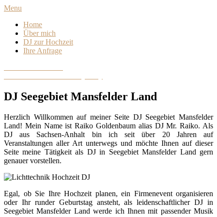
Skip
Menu
to
Home
content
Über mich
DJ zur Hochzeit
Ihre Anfrage
DJ Sachsen-Anhalt
Hochzeits- und Eventdiscjockey
DJ Seegebiet Mansfelder Land
Herzlich Willkommen auf meiner Seite DJ Seegebiet Mansfelder
Land! Mein Name ist Raiko Goldenbaum alias DJ Mr. Raiko. Als
DJ aus Sachsen-Anhalt bin ich seit über 20 Jahren auf
Veranstaltungen aller Art unterwegs und möchte Ihnen auf dieser
Seite meine Tätigkeit als DJ in Seegebiet Mansfelder Land gern
genauer vorstellen.
Egal, ob Sie Ihre Hochzeit planen, ein Firmenevent organisieren
oder Ihr runder Geburtstag ansteht, als leidenschaftlicher DJ in
Seegebiet Mansfelder Land werde ich Ihnen mit passender Musik