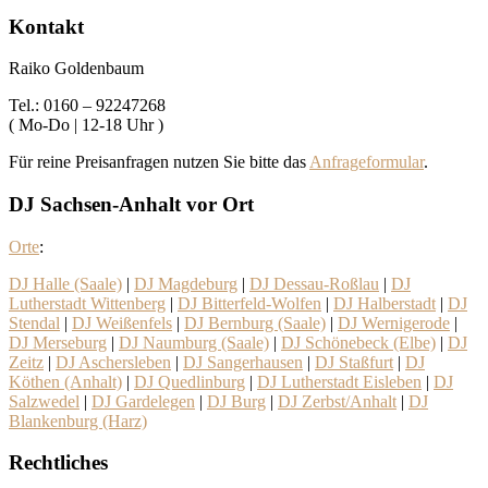
Kontakt
Raiko Goldenbaum
Tel.: 0160 – 92247268
( Mo-Do | 12-18 Uhr )
Für reine Preisanfragen nutzen Sie bitte das
Anfrageformular
.
DJ Sachsen-Anhalt vor Ort
Orte
:
DJ Halle (Saale)
|
DJ Magdeburg
|
DJ Dessau-Roßlau
|
DJ
Lutherstadt Wittenberg
|
DJ Bitterfeld-Wolfen
|
DJ Halberstadt
|
DJ
Stendal
|
DJ Weißenfels
|
DJ Bernburg (Saale)
|
DJ Wernigerode
|
DJ Merseburg
|
DJ Naumburg (Saale)
|
DJ Schönebeck (Elbe)
|
DJ
Zeitz
|
DJ Aschersleben
|
DJ Sangerhausen
|
DJ Staßfurt
|
DJ
Köthen (Anhalt)
|
DJ Quedlinburg
|
DJ Lutherstadt Eisleben
|
DJ
Salzwedel
|
DJ Gardelegen
|
DJ Burg
|
DJ Zerbst/Anhalt
|
DJ
Blankenburg (Harz)
Rechtliches