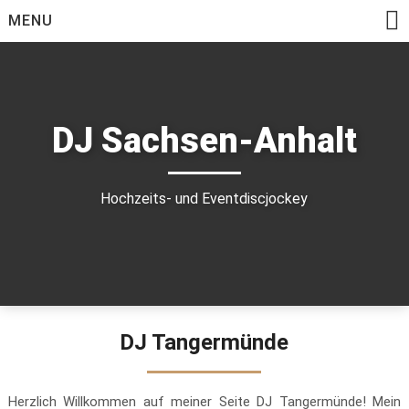
Skip
MENU
to
content
DJ Sachsen-Anhalt
Hochzeits- und Eventdiscjockey
DJ Tangermünde
Herzlich Willkommen auf meiner Seite DJ Tangermünde! Mein